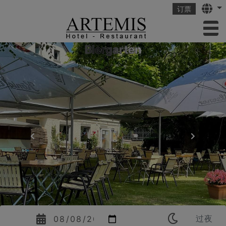
Langu
订票
to
Restaurant
Biergarten
Previous
Next
Check in
Νights