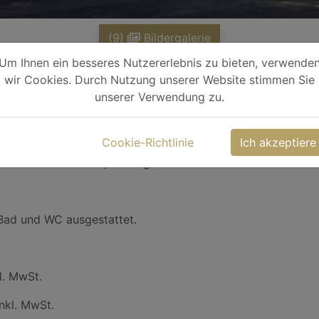
(9)
Bildergalerie
Um Ihnen ein besseres Nutzererlebnis zu bieten, verwende
wir Cookies. Durch Nutzung unserer Website stimmen Sie
unserer Verwendung zu.
erem Hotel.
er Hotel mit seiner ruhigen Lage, gerade für Messebesuch
Cookie-Richtlinie
Ich akzeptiere
es Restaurant bietet zudem internationale und griechische 
rten Ruhe und Entspannung.
/Bad und WC ausgestattet.
l. MwSt.
nkl. MwSt.