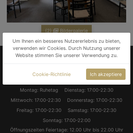
(2)
Bildergalerie
Um Ihnen ein besseres Nutzererlebnis zu bieten,
verwenden wir Cookies. Durch Nutzung unserer
Website stimmen Sie unserer Verwendung zu.
Impressum
Cookie-Richtlinie
Datenschutzerklärung
Cookie-Richtlinie
Ich akzeptiere
Restaurant Öffnungszeiten
Montag: Ruhetag
Dienstag: 17:00-22:30
Mittwoch: 17:00-22:30
Donnerstag: 17:00-22:30
Freitag: 17:00-22:30
Samstag: 17:00-22:30
Sonntag: 17:00-22:00
Öffnungszeiten Feiertage: 12.00 Uhr bis 22.00 Uhr