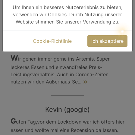
großer Garten mit vielen Sonnenschirmen und
Um Ihnen ein besseres Nutzererlebnis zu bieten,
Bäumen zur Beschattung.Tierfreundlich, es laufen
verwenden wir Cookies. Durch Nutzung unserer
Hühner frei heru
...
Website stimmen Sie unserer Verwendung zu.
Cookie-Richtlinie
Ich akzeptiere
Zeljko Gazi (google)
W
ir gehen immer gerne ins Artemis. Super
leckeres Essen und einwandfreies Preis-
Leistungsverhältnis. Auch in Corona-Zeiten
nutzen wir den Außerhaus-Se
...
Kevin (google)
G
uten Tag,vor dem Lockdown war ich öfters hier
essen und wollte mal eine Rezension da lassen.