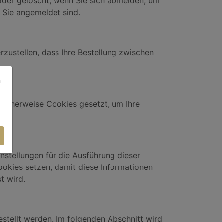
oder gelöscht, wenn Sie sich abmelden, um
 Sie angemeldet sind.
zustellen, dass Ihre Bestellung zwischen
n
licherweise Cookies gesetzt, um Ihre
instellungen für die Ausführung dieser
ookies setzen, damit diese Informationen
t wird.
stellt werden. Im folgenden Abschnitt wird