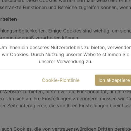
 besuchen. Diese Cookies werden normalerweise entfernt 
geschränkte Funktionen und Bereiche zugreifen können, wenn
arbeiten
ungsmöglichkeiten. Einige Cookies sind wichtig, um sicher
e ordnungsgemäß verarbeiten können.
Um Ihnen ein besseres Nutzererlebnis zu bieten, verwende
wir Cookies. Durch Nutzung unserer Website stimmen Sie
ontaktseiten oder Kommentarformulare senden, werden mög
unserer Verwendung zu.
z zu speichern.
Cookie-Richtlinie
Ich akzeptiere
 Website zu bieten, bieten wir die Funktionalität, um Ihre E
n. Um sich an Ihre Einstellungen zu erinnern, müssen wir C
r Seite interagieren, die von Ihren Einstellungen beeinfluss
 auch Cookies, die von vertrauenswürdigen Dritten bereitge