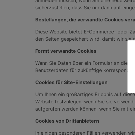
anmelden müssen, wenn Sie eine neue Seite
sicherzustellen, dass Sie nur dann auf ein
Bestellungen, die verwandte Cookies ver
Diese Website bietet E-Commerce- oder Zahl
den Seiten gespeichert wird, damit wir si
Formt verwandte Cookies
Wenn Sie Daten über ein Formular an die K
Benutzerdaten für zukünftige Korresponden
Cookies für Site-Einstellungen
Um Ihnen ein großartiges Erlebnis auf dieser
Website festzulegen, wenn Sie sie verwende
aufgerufen werden können, wenn Sie mit eine
Cookies von Drittanbietern
In einigen besonderen Fällen verwenden wir