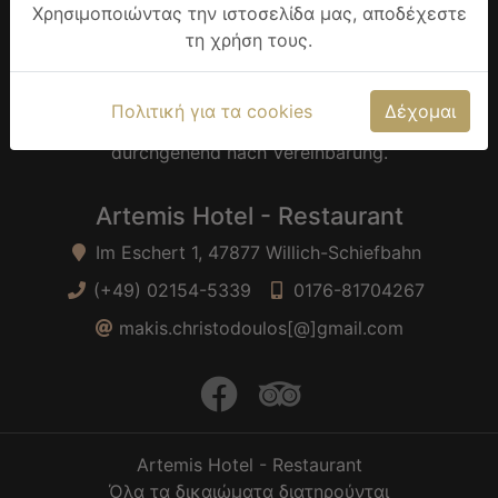
Χρησιμοποιώντας την ιστοσελίδα μας, αποδέχεστε
Τετάρτη: 17:00-22:30
Πέμπτη: 17:00-22:30
τη χρήση τους.
Παρασκευή: 17:00-22:30
Σάββατο: 17:00-22:30
Κυριακή: 17:00-22:00
Πολιτική για τα cookies
Δέχομαι
Öffnungszeiten Feiertage: 12.00 Uhr bis 22.00 Uhr
durchgehend nach Vereinbarung.
Artemis Hotel - Restaurant
Im Eschert 1, 47877 Willich-Schiefbahn
(+49) 02154-5339
0176-81704267
makis.christodoulos[@]gmail.com
facebook
trip advisor
Artemis Hotel - Restaurant
Όλα τα δικαιώματα διατηρούνται