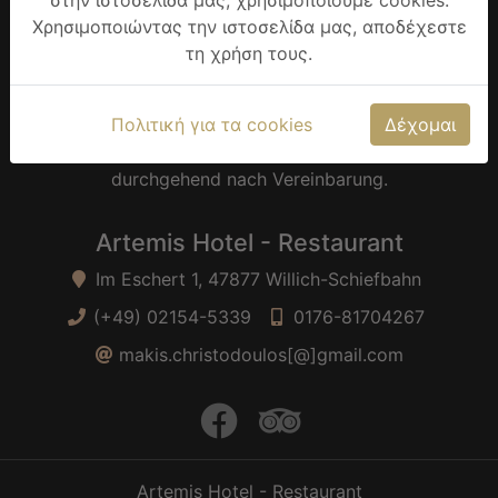
στην ιστοσελίδα μας, χρησιμοποιούμε cookies.
Δευτέρα: Ruhetag
Τρίτη: 17:00-22:30
Χρησιμοποιώντας την ιστοσελίδα μας, αποδέχεστε
Τετάρτη: 17:00-22:30
Πέμπτη: 17:00-22:30
τη χρήση τους.
Παρασκευή: 17:00-22:30
Σάββατο: 17:00-22:30
Κυριακή: 17:00-22:00
Πολιτική για τα cookies
Δέχομαι
Öffnungszeiten Feiertage: 12.00 Uhr bis 22.00 Uhr
durchgehend nach Vereinbarung.
Artemis Hotel - Restaurant
Im Eschert 1, 47877 Willich-Schiefbahn
(+49) 02154-5339
0176-81704267
makis.christodoulos[@]gmail.com
facebook
trip advisor
Artemis Hotel - Restaurant