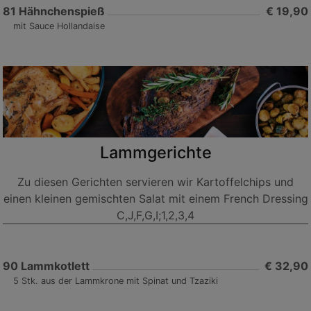
81
Hähnchenspieß
€ 19,90
mit Sauce Hollandaise
Lammgerichte
Zu diesen Gerichten servieren wir Kartoffelchips und
einen kleinen gemischten Salat mit einem French Dressing
C,J,F,G,I;1,2,3,4
90
Lammkotlett
€ 32,90
5 Stk. aus der Lammkrone mit Spinat und Tzaziki