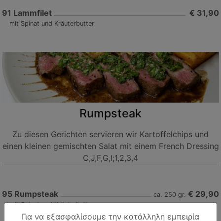
91
Lammfilet
€ 31,90
mit Spinat und Kräuterbutter
Rumpsteak
Zu diesen Gerichten servieren wir Kartoffelchips und
einen kleinen gemischten Salat mit einem French Dressing
C,J,F,G,I;1,2,3,4
95
Rumpsteak
€ 29,90
ca. 250 gr.
mit Spinat und Kräuterbutter
Για να εξασφαλίσουμε την κατάλληλη εμπειρία