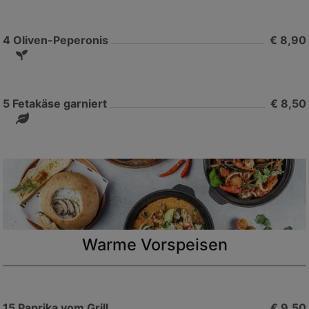
4
Oliven-Peperonis
€ 8,90
5
Fetakäse garniert
€ 8,50
Warme Vorspeisen
15
Paprika vom Grill
€ 9,50