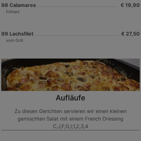
98
Calamares
€ 19,90
frittiert
99
Lachsfilet
€ 27,50
vom Grill
Aufläufe
Zu diesen Gerichten servieren wir einen kleinen
gemischten Salat mit einem French Dressing
C,J,F,G,I;1,2,3,4