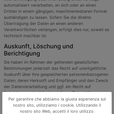
automatisiert verarbeiten, an sich oder an einen
Dritten in einem gängigen, maschinenlesbaren Format
aushändigen zu lassen. Sofern Sie die direkte
Übertragung der Daten an einen anderen
Verantwortlichen verlangen, erfolgt dies nur, soweit es
technisch machbar ist.
Auskunft, Löschung und
Berichtigung
Sie haben im Rahmen der geltenden gesetzlichen
Bestimmungen jederzeit das Recht auf unentgeltliche
Auskunft über Ihre gespeicherten personenbezogenen
Daten, deren Herkunft und Empfänger und den Zweck
der Datenverarbeitung und ggf. ein Recht auf
Berichtigung oder Löschung dieser Daten. Hierzu
sowie zu weiteren Fragen zum Thema
Per garantire che abbiamo la giusta esperienza sul
personenbezogene Daten können Sie sich jederzeit an
nostro sito, utilizziamo i cookie. Utilizzando il
uns wenden.
nostro sito Web, accetti il loro utilizzo.