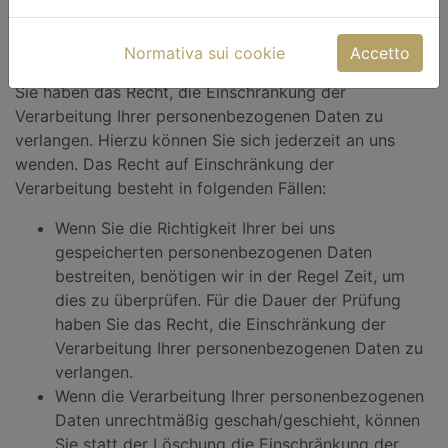
Recht auf Einschränkung der
Normativa sui cookie
Accetto
Verarbeitung
Sie haben das Recht, die Einschränkung der
Verarbeitung Ihrer personenbezogenen Daten zu
verlangen. Hierzu können Sie sich jederzeit an uns
wenden. Das Recht auf Einschränkung der
Verarbeitung besteht in folgenden Fällen:
Wenn Sie die Richtigkeit Ihrer bei uns
gespeicherten personenbezogenen Daten
bestreiten, benötigen wir in der Regel Zeit, um
dies zu überprüfen. Für die Dauer der Prüfung
haben Sie das Recht, die Einschränkung der
Verarbeitung Ihrer personenbezogenen Daten zu
verlangen.
Wenn die Verarbeitung Ihrer personenbezogenen
Daten unrechtmäßig geschah/geschieht, können
Sie statt der Löschung die Einschränkung der