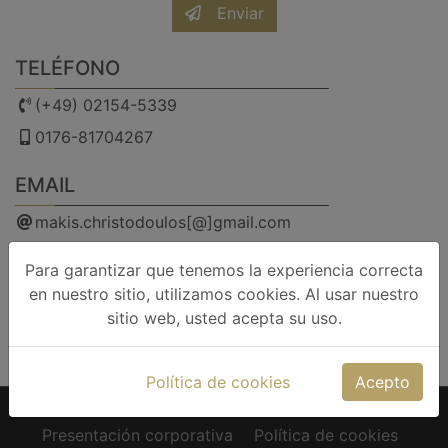
Enviar
TELÉFONO
(+49) 02154-5339
0176-81704267
EMAIL
makis.christodoulos[@]gmail.com
DIRECCIÓN
Para garantizar que tenemos la experiencia correcta
en nuestro sitio, utilizamos cookies. Al usar nuestro
Im Eschert 1, 47877 Willich-Schiefbahn
sitio web, usted acepta su uso.
facebook
trip advisor
Política de cookies
Acepto
Presentación corporativa
Política de cookies