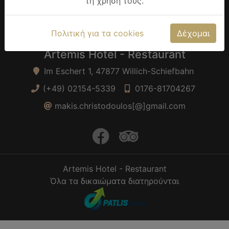
τη χρήση τους.
Öffnungszeiten Feiertage: 12.00 Uhr bis 22.00 Uhr
durchgehend nach Vereinbarung.
Πολιτική για τα cookies
Δέχομαι
Artemis Hotel - Restaurant
Im Eschert 1, 47877 Willich-Schiefbahn
(+49) 02154-5339
0176-81704267
makis.christodoulos[@]gmail.com
facebook
trip advisor
Artemis Hotel - Restaurant
Όλα τα δικαιώματα διατηρούνται